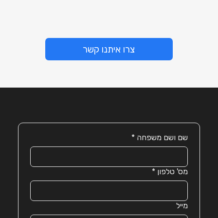
צרו איתנו קשר
שם ושם משפחה
*
מס' טלפון
*
מייל