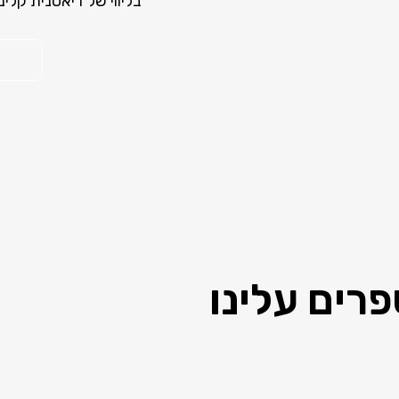
בליווי של דיאטנית קלינ
רים עלינו